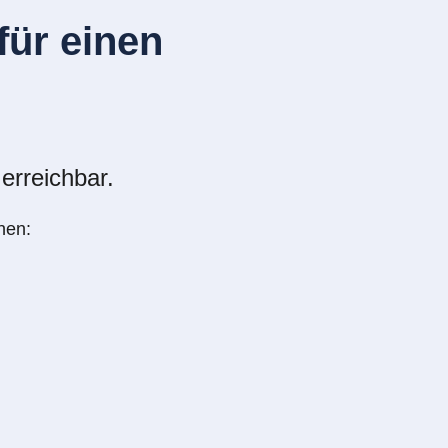
ür einen
erreichbar.
nen: